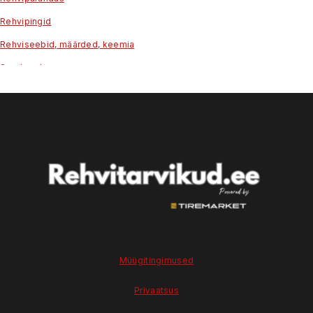
Rehvipingid
Rehviseebid, määrded, keemia
Seadmed
Tarvikud
Tech - 72-20-437 ; 6-211
Tööriistad rehvitöödeks
Tõstukid
TPMS
Ventiilid
Võtmed
Müügitingimused
Privaatsus