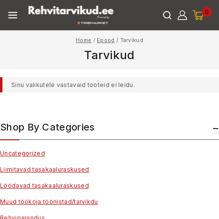
0
Home
/
Epood
/
Tarvikud
Tarvikud
Sinu valikutele vastavaid tooteid ei leidu.
Shop By Categories
Uncategorized
Liimitavad tasakaaluraskused
Löödavad tasakaaluraskused
Muud töökoja tööriistad/tarvikdu
Rehviparandus